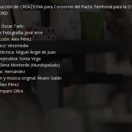
ucción de CREAZIONA para Consorcio del Pacto Territorial para la C
ORD
: Óscar Tarín
e Fotografía: José Arce
ción: Álex Pérez
ico: Vessmedia
técnica: Miguel Ángel de Juan
ejecutiva: Sonia Vega
: Elena Monterde (Mundopeludo)
saac Hernández
n y música original: Álvaro Galán
Álex Pérez
Amparo Oltra